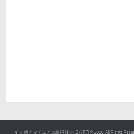
虹ヶ崎アマチュア無線同好会(JS1YPF) © 2026. All Rights Reser