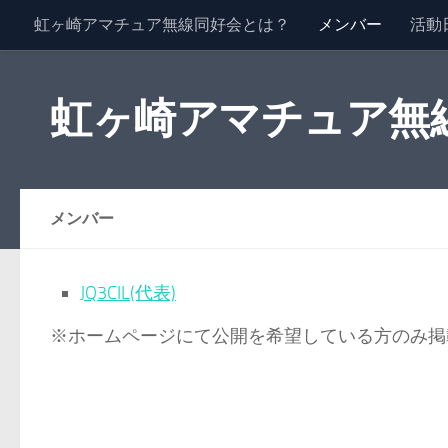
虹ヶ崎アマチュア無線同好会とは？
メンバー
活動
コンテンツへスキップ
虹ヶ崎アマチュア無線同好
メンバー
JQ3CIL(代表)
※ホームページにて公開を希望している方のみ掲