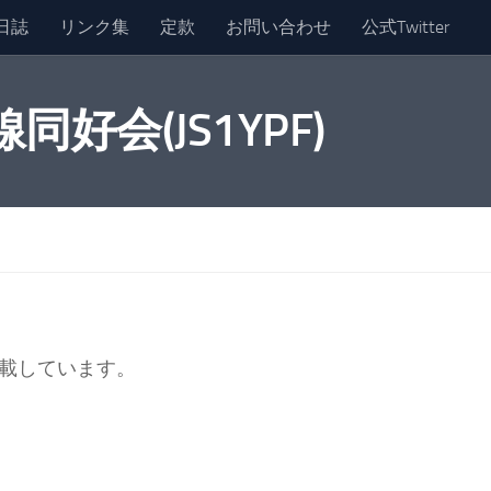
日誌
リンク集
定款
お問い合わせ
公式Twitter
会(JS1YPF)
載しています。