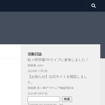
活動日誌
虹ヶ咲学園7thライブに参加しました！
投稿者: jq3cil
2024年11月2日
【お知らせ】公式サイトを開設しまし
た。
投稿者: 虹ヶ崎アマチュア無線同好会
2024年7月31日
検
検索
索
Tweets by nijigasaki_arc